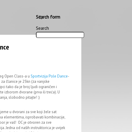
Search form
Search
ance
jeg Open Class-a u
Sportvizija Pole Dance
-
 za članice je 25kn (za vanjske
i tako da je broj ljudi ograničen i
 izborom dvorane (prva ili treća). U
nja, slobodno pitajte! :)
eme u dvorani za sve koji žele sat
na elementima, isprobavati kombinacije,
 izbor je vaš! OC je otvoren za sve
ija. Jedna od naših instruktorica je uvijek