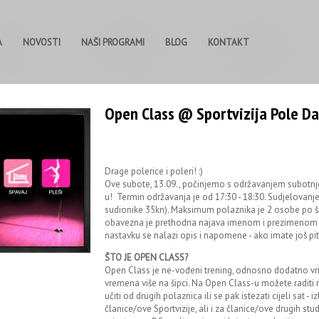
A
NOVOSTI
NAŠI PROGRAMI
BLOG
KONTAKT
Open Class @ Sportvizija Pole D
Drage polerice i poleri! :)
Ove subote, 13.09., počinjemo s održavanjem subotn
u! Termin održavanja je od 17:30 - 18:30. Sudjelovanje
sudionike 35kn). Maksimum polaznika je 2 osobe po šipc
obavezna je prethodna najava imenom i prezimenom te
nastavku se nalazi opis i napomene - ako imate još pita
ŠTO JE OPEN CLASS?
Open Class je ne-vođeni trening, odnosno dodatno vrij
vremena više na šipci. Na Open Class-u možete raditi 
učiti od drugih polaznica ili se pak istezati cijeli sat -
članice/ove Sportvizije, ali i za članice/ove drugih stud