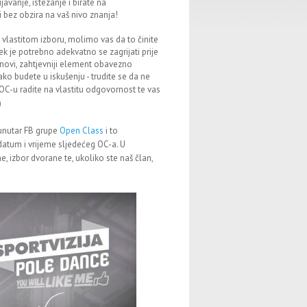
javanje, istezanje i birate na
i bez obzira na vaš nivo znanja!
vlastitom izboru, molimo vas da to činite
k je potrebno adekvatno se zagrijati prije
i novi, zahtjevniji element obavezno
 ako budete u iskušenju - trudite se da ne
 OC-u radite na vlastitu odgovornost te vas
)
 unutar FB grupe
Open Class
i to
datum i vrijeme sljedećeg OC-a. U
, izbor dvorane te, ukoliko ste naš član,