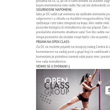
prisutna na OC-u, ali se vi sami brinete za vlastito zagri
kojim elementima ćete raditi. Na sat ste dobrodošli sv
SIGURNOSNE NAPOMENE:
Iako je OC vaših sat vremena da vježbate elemente po 
odgovorno i u skladu sa vlastitim mogućnostima. Uvije
vježbanja i isto tako istegnuti na kraju. Ako radite nek
pozovite kolegicu ili instruktoricu da vas pripazi. Čak i
preskačete elemente strukture sata!
Sve što radite na
stoga pozivamo da slušate svoje tijelo i da se pazite. :
PRIJAVA NA OPEN CLASS:
Za OC se možete prijaviti na recepciji našeg Centra ili
komentarom na zadnji post u grupi koji će sadržavati 
komentaru je potrebno navesti vaše puno ime i prezime
ime vaše instruktorice.
VIDIMO SE U DVORANI! :)