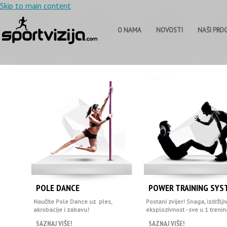
Skip to main content
O NAMA
NOVOSTI
NAŠI PRO
POLE DANCE
POWER TRAINING SYS
Naučite Pole Dance uz ples,
Postani zvijer! Snaga, izdržljiv
akrobacije i zabavu!
eksplozivnost - sve u 1 trenin
SAZNAJ VIŠE!
SAZNAJ VIŠE!