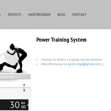
A
NOVOSTI
NAŠI PROGRAMI
BLOG
KONTAKT
Power Training System
Treninzi 2x tjedno u trajanju od sat vremena
Više infromacija na
sport.vizija@gmail.com
:)
30