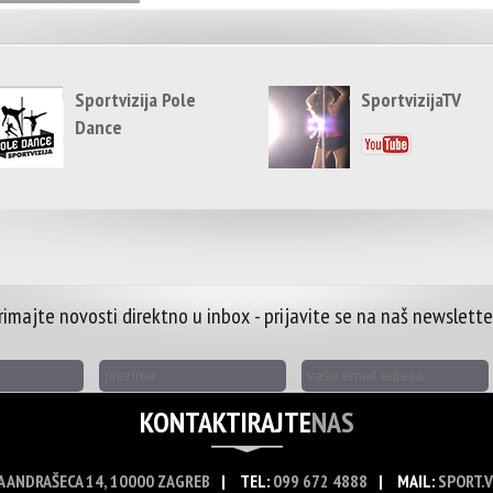
Sportvizija Pole
SportvizijaTV
Dance
rimajte novosti direktno u inbox - prijavite se na naš newslette
KONTAKTIRAJTE
NAS
A ANDRAŠECA 14, 10000 ZAGREB
|
TEL:
099 672 4888
|
MAIL:
SPORT.